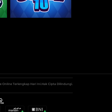
nline Terlengkap Hari Ini.Hak Cipta Dilindungi.