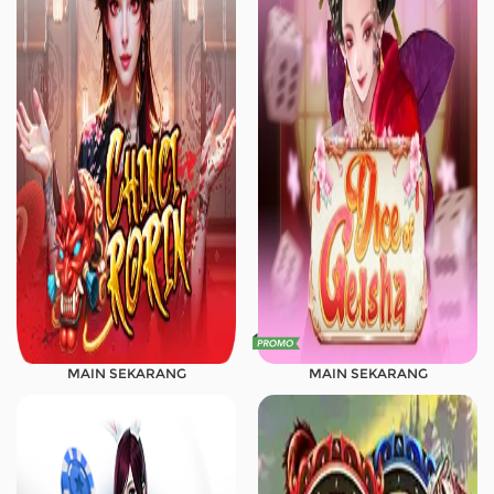
Referral
Promosi
Hubungi Kami
Live Chat
Pengaduan Customer
Pilih Bahasa:
Masuk
Daftar
MAIN SEKARANG
MAIN SEKARANG
&copy; KLIKWIN88 : Link Situs KLIKWIN88
Pusat Game Online Terlengkap Hari Ini. Hak
Cipta Dilindungi.