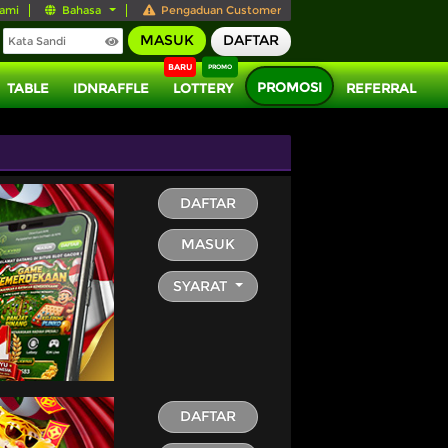
ami
Bahasa
Pengaduan Customer
DAFTAR
BARU
PROMO
PROMOSI
TABLE
IDNRAFFLE
LOTTERY
REFERRAL
ANG MAXWIN TERBARU
SELAMAT DATANG DI SITUS SLOT GACOR
DAFTAR
MASUK
SYARAT
DAFTAR