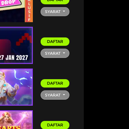
SYARAT
DAFTAR
SYARAT
DAFTAR
SYARAT
DAFTAR