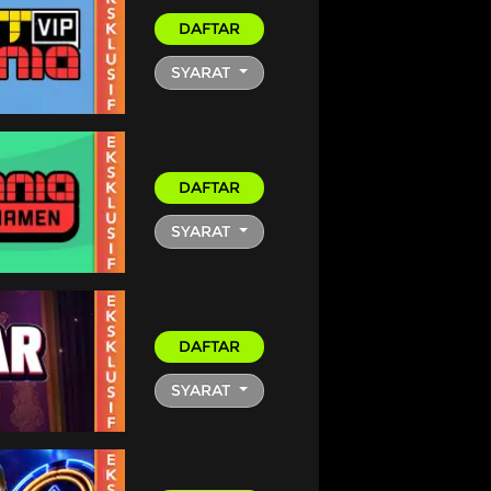
DAFTAR
SYARAT
DAFTAR
SYARAT
DAFTAR
SYARAT