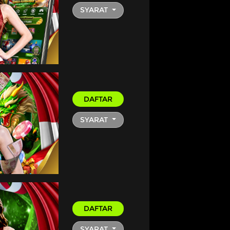
SYARAT
DAFTAR
SYARAT
DAFTAR
SYARAT