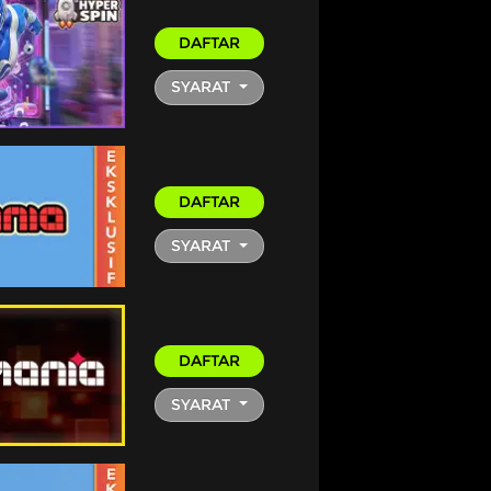
DAFTAR
SYARAT
DAFTAR
SYARAT
DAFTAR
SYARAT