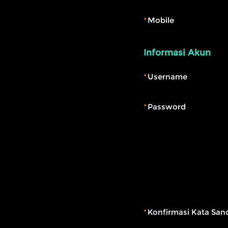
*
Mobile
Informasi Akun
*
Username
*
Password
*
Konfirmasi Kata San