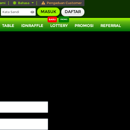
ami
Bahasa
Pengaduan Customer
DAFTAR
BARU
PROMO
TABLE
IDNRAFFLE
LOTTERY
PROMOSI
REFERRAL
TERBARU
SELAMAT DATANG DI SITUS SLOT GACOR ONLINE HAR