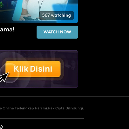
sama!
WATCH NOW
nline Terlengkap Hari Ini.Hak Cipta Dilindungi.