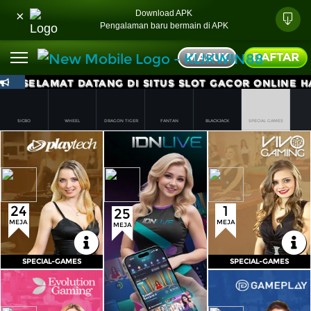
Beranda
×
Download APK
Pengalaman baru bermain di APK
Sports
BARU
PROMO
MASUK
DAFTAR
Live Casino
BARU
SELAMAT DATANG DI SITUS SLOT GACOR ONLINE 
IDNPoker
BARU
SICBO
WHEEL
DRAGON TIGER
FANTAN
BLACKJACK
SPECIAL GAMES
Slots
PROMO
Meja
Min
Max
Meja
Min
Max
Meja
Min
Max
Roulette
2Rb
20Jt
Baccarat
5Rb
30Jt
Baccarat
1Rb
5Jt
IDNLIVE
Sicbo
2Rb
2Jt
BARU
Roulette
1Rb
30Jt
Dragon Tiger
1Rb
5Jt
Baccarat
1Rb
20Jt
Blackjack
250Rb
30Jt
Blackjack
10Rb
20Jt
Roulette
1Rb
5Jt
Special Games
10Rb
30Jt
Stream N Spin
Dragon Tiger
10Rb
1Jt
Special Games
1Rb
10Jt
Sicbo
1Rb
5Jt
24
1
25
Special Games
1Rb
5Jt
Arcade
PROMO
DAFTAR
MASUK
DAFTAR
MASUK
MEJA
MEJA
MEJA
KEMBALI
KEMBALI
Table Games
SPECIAL-GAMES
SPECIAL-GAMES
SPECIAL-GAMES
SPECIAL-GAMES
Lottery
BARU
PROMO
Meja
Min
Max
Meja
Min
Max
Roulette
1Rb
20Jt
Baccarat
5Rb
30Jt
Baccarat
2Rb
10Jt
Sicbo
500
250Rb
IDNRaffle
BARU
Sicbo
2Rb
10Jt
Roulette
1Rb
300Rb