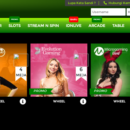
Lupa Kata Sandi ?
Hubungi Kam
BARU
PROMO
PROMO
R
SLOTS
STREAM N SPIN
IDNLIVE
ARCADE
TABLE
SELAMAT DATANG DI SITUS SLOT GACOR ONLIN
Min
Max
Meja
Min
Max
Meja
M
5Rb
5Jt
Roulette
1Rb
20Jt
Roulette
1
1Rb
20Jt
Baccarat
2Rb
10Jt
Baccarat
10
2Rb
25Jt
Sicbo
2Rb
10Jt
Dragon Tiger
10
10Rb
50Jt
Dragon Tiger
10Rb
10Jt
Blackjack
25
4
6
1Rb
1Jt
Blackjack
10Rb
20Jt
Sicbo
1
5Rb
5Jt
Wheel
1Rb
10Jt
MEJA
MEJA
MASUK
DAFTAR
MASUK
DAFTAR
M
PROMO
PROMO
BALI
KEMBALI
KEMBALI
EL
WHEEL
WHEEL
EL
WHEEL
WHEEL